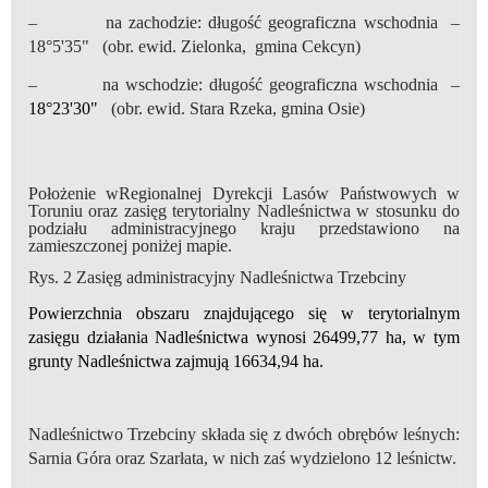
– na zachodzie: długość geograficzna wschodnia –
18°5'35" (obr. ewid. Zielonka, gmina Cekcyn)
– na wschodzie: długość geograficzna wschodnia –
18°23'30"
(obr. ewid. Stara Rzeka, gmina Osie)
Położenie w
Regionalnej Dyrekcji Lasów Państwowych w
Toruniu oraz zasięg terytorialny Nadleśnictwa
w stosunku do
podziału
administracyjnego kraju przedstawiono na
zamieszczonej poniżej mapie.
Rys. 2 Zasięg administracyjny Nadleśnictwa Trzebciny
Powierzchnia obszaru znajdującego się w terytorialnym
zasięgu działania Nadleśnictwa wynosi 26499,77 ha, w tym
grunty Nadleśnictwa zajmują 16634,94 ha.
Nadleśnictwo Trzebciny składa się z dwóch obrębów leśnych:
Sarnia Góra oraz Szarłata, w nich zaś wydzielono 12 leśnictw.