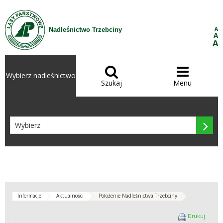
Przejdź do treści
A
Nadleśnictwo Trzebciny
A
A


Wybierz nadleśnictwo
Szukaj
Menu

Informacje
Aktualności
Położenie Nadleśnictwa Trzebciny
Położen
Drukuj
Nadleś