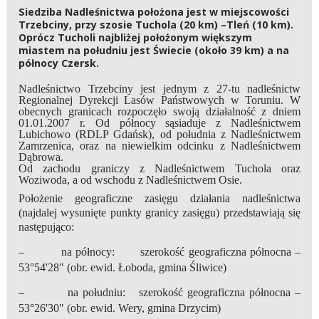
Siedziba Nadleśnictwa położona jest w miejscowości
Trzebciny, przy szosie Tuchola (20 km) –Tleń (10 km).
Oprócz Tucholi najbliżej położonym większym
miastem na południu jest Świecie (około 39 km) a na
północy Czersk.
Nadleśnictwo Trzebciny jest jednym z 27-tu nadleśnictw
Regionalnej Dyrekcji Lasów Państwowych w Toruniu. W
obecnych granicach rozpoczęło swoją działalność z dniem
01.01.2007 r. Od północy sąsiaduje z Nadleśnictwem
Lubichowo (RDLP Gdańsk), od południa z Nadleśnictwem
Zamrzenica, oraz na niewielkim odcinku z Nadleśnictwem
Dąbrowa.
Od zachodu graniczy z Nadleśnictwem Tuchola oraz
Woziwoda, a od wschodu z Nadleśnictwem Osie.
Położenie geograficzne zasięgu działania nadleśnictwa
(najdalej wysunięte punkty granicy zasięgu) przedstawiają się
następująco:
– na północy: szerokość geograficzna północna –
53°54'28" (obr. ewid. Łoboda, gmina Śliwice)
– na południu: szerokość geograficzna północna –
53°26'30" (obr. ewid. Wery, gmina Drzycim)