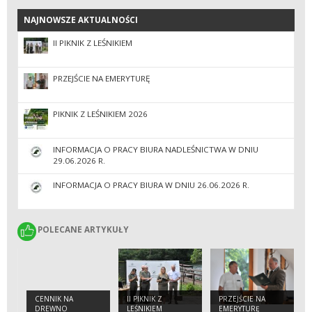
NAJNOWSZE AKTUALNOŚCI
NAJNOWSZE AKTUALNOŚCI
II PIKNIK Z LEŚNIKIEM
PRZEJŚCIE NA EMERYTURĘ
PIKNIK Z LEŚNIKIEM 2026
INFORMACJA O PRACY BIURA NADLEŚNICTWA W DNIU
29.06.2026 R.
INFORMACJA O PRACY BIURA W DNIU 26.06.2026 R.
POLECANE ARTYKUŁY
POLECANE ARTYKUŁY
CENNIK NA
II PIKNIK Z
PRZEJŚCIE NA
DREWNO
LEŚNIKIEM
EMERYTURĘ