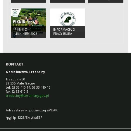
OBOWIĄZUJĄCY W
NADLEŚNICTWIE
TRZEBCINY W 2026
R.
PIKNIK Z
INFORMACJA O
LEŚNIKIEM 2026
PRACY BIURA
NADLEŚNICTWA W
DNIU 29.06.2026
R.
KONTAKT:
Nadleśnictwo Trzebciny
Trzebciny 30
89-505 Małe Gacno
tel. 52 33 410 14, 52 33 410 15
fax 52 33 610 51
trzebciny@torun.lasy.gov.pl
Adres skrzynki podawczej ePUAP:
/pgl_lp_1228/SkrytkaESP