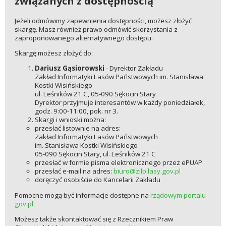
związanych z dostępnością
Jeżeli odmówimy zapewnienia dostępności, możesz złożyć
skargę. Masz również prawo odmówić skorzystania z
zaproponowanego alternatywnego dostępu.
Skargę możesz złożyć do:
Dariusz Gąsiorowski
- Dyrektor Zakładu
Zakład Informatyki Lasów Państwowych im. Stanisława
Kostki Wisińskiego
ul. Leśników 21 C, 05-090 Sękocin Stary
Dyrektor przyjmuje interesantów w każdy poniedziałek,
godz. 9:00-11:00, pok. nr 3.
Skargi i wnioski można:
przesłać listownie na adres:
Zakład Informatyki Lasów Państwowych
im. Stanisława Kostki Wisińskiego
05-090 Sękocin Stary, ul. Leśników 21 C
przesłać w formie pisma elektronicznego przez ePUAP
przesłać e-mail na adres:
biuro@zilp.lasy.gov.pl
doręczyć osobiście do Kancelarii Zakładu
Pomocne mogą być informacje dostępne na
rządowym portalu
gov.pl
.
Możesz także skontaktować się z Rzecznikiem Praw