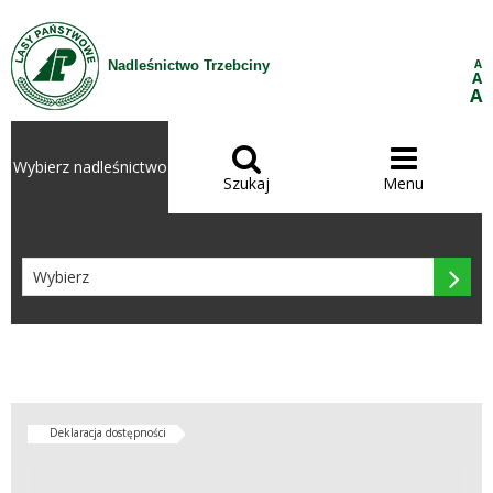
Przejdź do treści
A
Nadleśnictwo Trzebciny
A
A


Wybierz nadleśnictwo
Szukaj
Menu

Deklaracja dostępności