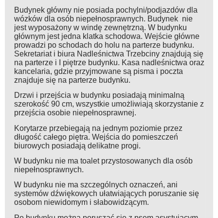
Budynek główny nie posiada pochylni/podjazdów dla
wózków dla osób niepełnosprawnych. Budynek nie
jest wyposażony w windę zewnętrzną. W budynku
głównym jest jedna klatka schodowa. Wejście główne
prowadzi po schodach do holu na parterze budynku.
Sekretariat i biura Nadleśnictwa Trzebciny znajdują się
na parterze i I piętrze budynku. Kasa nadleśnictwa oraz
kancelaria, gdzie przyjmowane są pisma i poczta
znajduje się na parterze budynku.
Drzwi i przejścia w budynku posiadają minimalną
szerokość 90 cm, wszystkie umożliwiają skorzystanie z
przejścia osobie niepełnosprawnej.
Korytarze przebiegają na jednym poziomie przez
długość całego piętra. Wejścia do pomieszczeń
biurowych posiadają delikatne progi.
W budynku nie ma toalet przystosowanych dla osób
niepełnosprawnych.
W budynku nie ma szczególnych oznaczeń, ani
systemów dźwiękowych ułatwiających poruszanie się
osobom niewidomym i słabowidzącym.
Po budynku można poruszać się z psem asystującym.