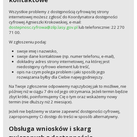
Wszystkie problemy z dostępnością cyfrową tej strony
internetowej możesz zgłosić do Koordynatora dostępności
cyfrowej Agnieszki Krokowskiej, e-mail:
dostepnosc.cyfrowa@zilp.lasy.gov.pl
lub telefonicznie: 22 270
71 00.
W zgłoszeniu podaj:
swoje imię i nazwisko,
swoje dane kontaktowe (np. numer telefonu, e-mail),
dokładny adres strony internetowej, na której jest
niedostępny cyfrowo element lub treść,
opis na czym polega problem i jaki sposób jego
rozwiązania byłby dla Ciebie najwygodniejszy.
Na Twoje zgłoszenie odpowiemy najszybciej jak to możliwe, nie
później niż w ciągu 7 dni od jego otrzymania. Jeżeli termin będzie
zbyt krótki, poinformujemy Cię o tym oraz wskażemy nowy
termin (nie dłuższy niż 2 miesiące).
Jeżeli nie będziemy w stanie zapewnić dostępności cyfrowej,
zaproponujemy Ci dostęp do treści w sposób alternatywny.
Obsługa wniosków i skarg