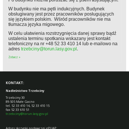
W budynku nie ma pętli indukcyjnych. Budynek
obsługiwany jest przez pracowników posługujących
się językiem polskim. Wśród pracowników nie ma
tłumacza języka migowego.
W celu ułatwienia rozstrzygnięcia danej sprawy bądź
ustalenia terminu spotkania wskazany jest kontakt
telefoniczny na nr +48 52 33 410 14 lub e-mailowo na
adres
trzebciny@torun.lasy.gov.pl
.
Zobacz »
KONTAKT:
Nadleśnictwo Trzebciny
Trzebciny 30
89-505 Małe Gacno
tel. 52 33 410 14, 52 33 410 15
fax 52 33 610 51
trzebciny@torun.lasy.gov.pl
Adres skrzynki podawczej ePUAP: