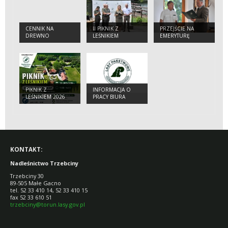
CENNIK NA
II PIKNIK Z
PRZEJŚCIE NA
DREWNO
LEŚNIKIEM
EMERYTURĘ
OBOWIĄZUJĄCY W
NADLEŚNICTWIE
TRZEBCINY W 2026
R.
PIKNIK Z
INFORMACJA O
LEŚNIKIEM 2026
PRACY BIURA
NADLEŚNICTWA W
DNIU 29.06.2026
R.
KONTAKT:
Nadleśnictwo Trzebciny
Trzebciny 30
89-505 Małe Gacno
tel. 52 33 410 14, 52 33 410 15
fax 52 33 610 51
trzebciny@torun.lasy.gov.pl