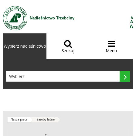
Przejdź do treści
A
Nadleśnictwo Trzebciny
A
A


Wybierz nadleśnictwo
Szukaj
Menu

Nasza praca
Zasoby leśne